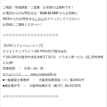
ご相談・現地調査・ご提案・お見積りは無料です！
お電話からのお問合せは
0120-32-1547
からお気軽に
WEBからのお問合せは
こちら
をクリックしてください♪
お気軽にご連絡くださーい！
☆☆☆☆☆☆☆☆☆☆☆☆☆☆☆☆☆☆
【LIXILリフォームショップ】
クリエイティブライフ-AB PROJECT株式会社
〒541-0053大阪市中央区本町3丁目1-6 イワタニ第一ビル（旧_羽州本町
ビル)6F
営業時間 ： 9:00～18：30
ホームページ ： www.creativelife.jp
■一級建築士事務所 ： 大阪府知事登録（イ）第24641号
■建設業許可 ： 大阪府知事許可（般-27）第124135号
☆☆☆☆☆☆☆☆☆☆☆☆☆☆☆☆☆☆