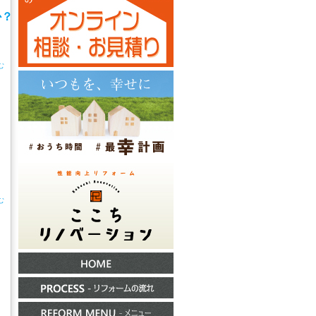
か？
む
む