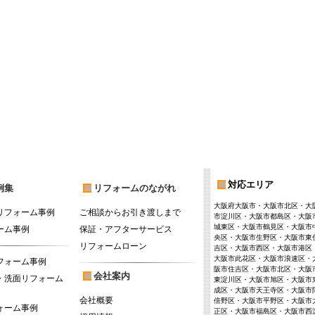
対応エリア
例集
リフォームのながれ
大阪府大阪市・大阪市北区・大
リフォーム事例
ご相談からお引き渡しまで
市淀川区・大阪市都島区・大阪
城東区・大阪市鶴見区・大阪市
ーム事例
保証・アフターサービス
央区・大阪市生野区・大阪市東
リフォームローン
吉区・大阪市西区・大阪市港区
大阪市此花区・大阪市浪速区・
フォーム事例
阪市住吉区・大阪市北区・大阪
会社案内
・洗面リフォーム
東淀川区・大阪市旭区・大阪市
成区・大阪市天王寺区・大阪市
会社概要
倍野区・大阪市平野区・大阪市
ォーム事例
正区・大阪市福島区・大阪市西