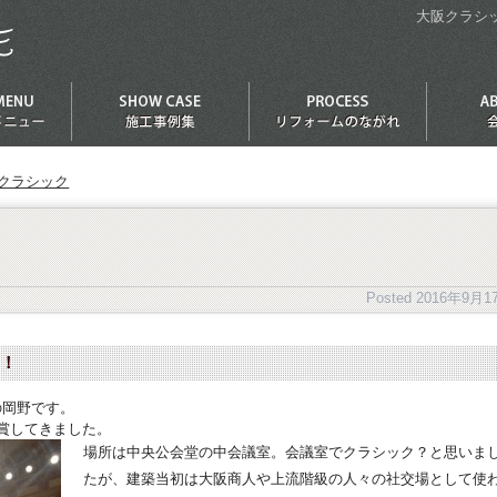
大阪クラシッ
クラシック
Posted
2016年9月1
！
の岡野です。
賞してきました。
場所は中央公会堂の中会議室。会議室でクラシック？と思いま
たが、建築当初は大阪商人や上流階級の人々の社交場として使