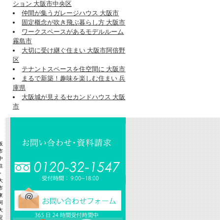
ション 大阪市中央区
仲間が集うガレージハウス 大阪市
固定概念が吹き飛ぶ暮らし方 大阪市
ワークスペースがあるモデルルーム
霧島市
大切に受け継ぐ住まい 大阪市阿倍野
区
テナントスペースを住空間に 大阪市
まるで新築！趣味を楽しむ住まい 兵
庫県
大阪城が見えるセカンドハウス 大阪
市
阪
市
中
住
・
大
市
東
阿
大
淀