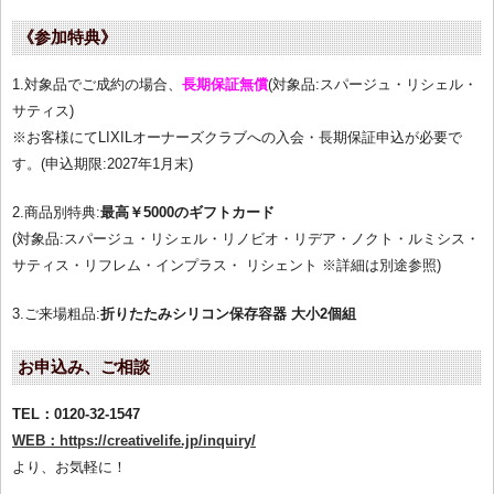
《参加特典》
1.対象品でご成約の場合、
長期保証無償
(対象品:スパージュ・リシェル・
サティス)
※お客様にてLIXILオーナーズクラブへの入会・長期保証申込が必要で
す。(申込期限:2027年1月末)
2.商品別特典:
最高￥5000のギフトカード
(対象品:スパージュ・リシェル・リノビオ・リデア・ノクト・ルミシス・
サティス・リフレム・インプラス・ リシェント ※詳細は別途参照)
3.ご来場粗品:
折りたたみシリコン保存容器 大小2個組
お申込み、ご相談
TEL：0120-32-1547
WEB：https://creativelife.jp/inquiry/
より、お気軽に！