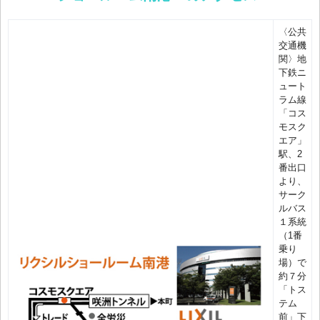
〈公共
交通機
関〉地
下鉄ニ
ュート
ラム線
「コス
モスク
エア」
駅、2
番出口
より、
サーク
ルバス
１系統
（1番
乗り
場）で
約７分
「トス
テム
前」下