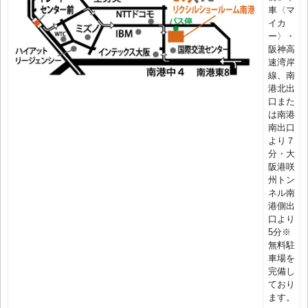
車〈マ
イカ
ー〉・
阪神高
速湾岸
線、南
港北出
口また
は南港
南出口
より７
分・大
阪港咲
州トン
ネル南
港側出
口より
5分※
無料駐
車場を
完備し
ており
ます。