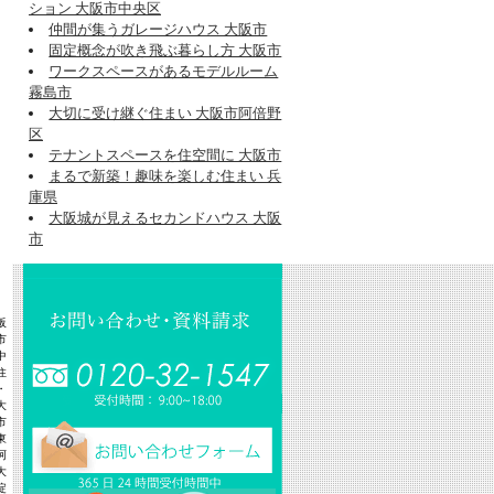
ション 大阪市中央区
仲間が集うガレージハウス 大阪市
固定概念が吹き飛ぶ暮らし方 大阪市
ワークスペースがあるモデルルーム
霧島市
大切に受け継ぐ住まい 大阪市阿倍野
区
テナントスペースを住空間に 大阪市
まるで新築！趣味を楽しむ住まい 兵
庫県
大阪城が見えるセカンドハウス 大阪
市
阪
市
中
住
・
大
市
東
阿
大
淀