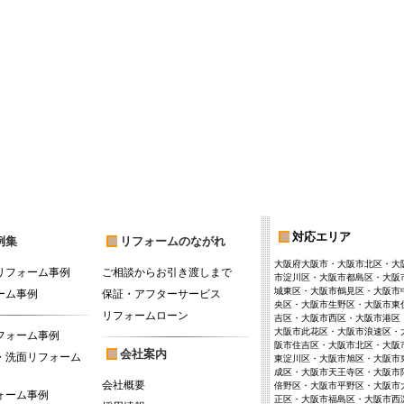
対応エリア
例集
リフォームのながれ
大阪府大阪市・大阪市北区・大
リフォーム事例
ご相談からお引き渡しまで
市淀川区・大阪市都島区・大阪
城東区・大阪市鶴見区・大阪市
ーム事例
保証・アフターサービス
央区・大阪市生野区・大阪市東
リフォームローン
吉区・大阪市西区・大阪市港区
大阪市此花区・大阪市浪速区・
フォーム事例
阪市住吉区・大阪市北区・大阪
会社案内
・洗面リフォーム
東淀川区・大阪市旭区・大阪市
成区・大阪市天王寺区・大阪市
会社概要
倍野区・大阪市平野区・大阪市
ォーム事例
正区・大阪市福島区・大阪市西